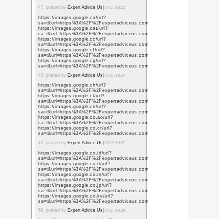
メールアドレ
ス
コメント
今年の西暦
年
コメント一覧
https://images.google
sa=t&url=https%3A%2
https://images.google
sa=t&url=https%3A%2
https://images.google.
sa=t&url=https%3A%2