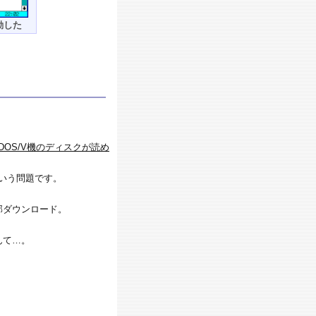
起動した
DOS/V機のディスクが読め
という問題です。
部ダウンロード。
んて…。