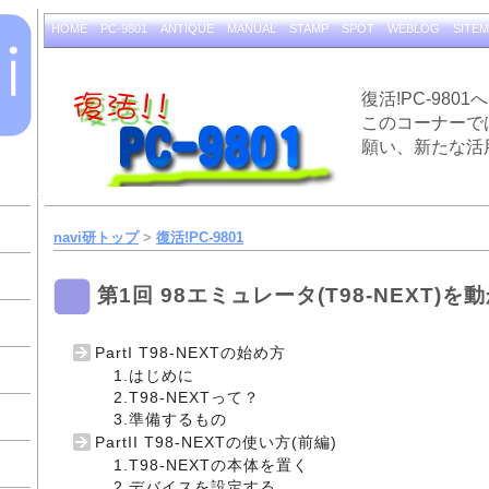
HOME
PC-9801
ANTIQUE
MANUAL
STAMP
SPOT
WEBLOG
SITE
復活!PC-9801
このコーナーで
願い、新たな活
navi研トップ
>
復活!PC-9801
第1回 98エミュレータ(T98-NEXT)を
PartI T98-NEXTの始め方
1.はじめに
2.T98-NEXTって？
3.準備するもの
PartII T98-NEXTの使い方(前編)
1.T98-NEXTの本体を置く
2.デバイスを設定する