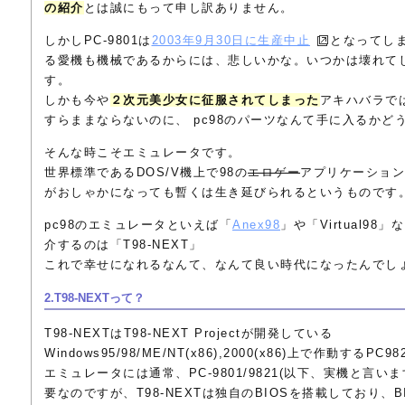
の紹介
とは誠にもって申し訳ありません。
しかしPC-9801は
2003年9月30日に生産中止
となってし
る愛機も機械であるからには、悲しいかな。いつかは壊れて
す。
しかも今や
２次元美少女に征服されてしまった
アキハバラでは
すらままならないのに、 pc98のパーツなんて手に入るかど
そんな時こそエミュレータです。
世界標準であるDOS/V機上で98の
エロゲー
アプリケーション
がおしゃかになっても暫くは生き延びられるというものです
pc98のエミュレータといえば「
Anex98
」や「Virtual9
介するのは「T98-NEXT」
これで幸せになれるなんて、なんて良い時代になったんでし
2.T98-NEXTって？
T98-NEXTはT98-NEXT Projectが開発している
Windows95/98/ME/NT(x86),2000(x86)上で作動する
エミュレータには通常、PC-9801/9821(以下、実機と言いま
要なのですが、T98-NEXTは独自のBIOSを搭載しており、