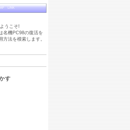
MAP
LINK
へようこそ!
は名機PC98の復活を
用方法を模索します。
動かす