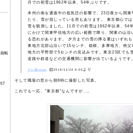
月での初雪は1962年以来、54年ぶりです。
本州の南を通過中の低気圧の影響で、23日夜から関東
たり、雪が混じっている所もあります。 東京都心では、
雪を観測しました。11月での初雪は1962年以来、54
にかけて関東甲信地方の広い範囲で降り、関東の山沿
る恐れがあります。 夕方までの雪の降る量はいずれ
る
東地方北部山沿いで15センチ、箱根、多摩地方、秩父地
地方の平野部で5センチの見込みです。東京23区でも
る自転
道路や鉄道などの交通機関に影響が出ているようです
より
テレ朝news
2016/11/24 9:00
そして職場の窓から朝8時に撮影した写真。
17
チ
これでも一応、"東京都"なんですが…。