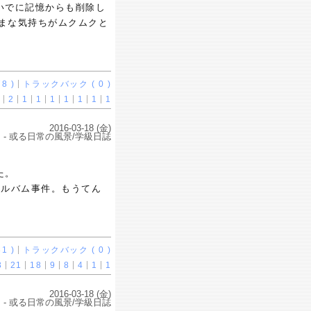
いでに記憶からも削除し
しまな気持ちがムクムクと
8 )
トラックバック ( 0 )
2
1
1
1
1
1
1
1
2016-03-18 (金)
- 或る日常の風景/学級日誌
た。
アルバム事件。もうてん
1 )
トラックバック ( 0 )
3
21
18
9
8
4
1
1
2016-03-18 (金)
- 或る日常の風景/学級日誌