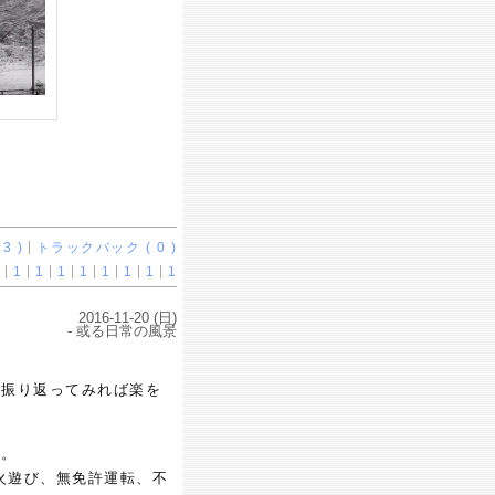
3 )
トラックバック ( 0 )
1
1
1
1
1
1
1
1
2016-11-20 (日)
- 或る日常の風景
ど振り返ってみれば楽を
能。
火遊び、無免許運転、不