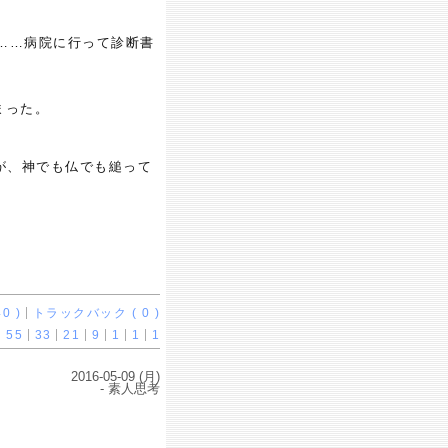
……病院に行って診断書
。
まった。
が、神でも仏でも縋って
0 )
トラックバック ( 0 )
55
33
21
9
1
1
1
2016-05-09 (月)
- 素人思考