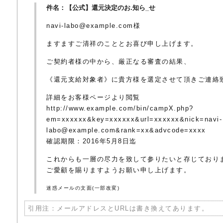
件名：【公式】還元決定のお.知ら_せ
navi-labo@example.com様
ますますご清祥のこととお喜び申し上げます。
ご契約者様の中から、厳正なる審査の結果、
《還元支給対象者》に貴方様を選定させて頂きご連絡
詳細をお客様ページより閲覧
http://www.example.com/bin/campX.php?
em=xxxxxx&key=xxxxxx&url=xxxxxx&nick=navi-
labo@example.com&rank=xx&advcode=xxxx
確認期限：2016年5月8日迄
これからも一層の尽力を致して参りたいと存じており
ご愛顧を賜りますようお願い申し上げます。
迷惑メールの文面(一部改変)
引用注：メールアドレスとURLは書き換えてあります。