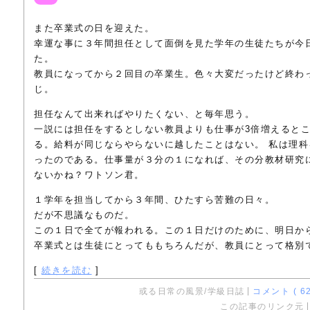
また卒業式の日を迎えた。
幸運な事に３年間担任として面倒を見た学年の生徒たちが今
た。
教員になってから２回目の卒業生。色々大変だったけど終わ
じ。
担任なんて出来ればやりたくない、と毎年思う。
一説には担任をするとしない教員よりも仕事が3倍増えると
る。給料が同じならやらないに越したことはない。 私は理
ったのである。仕事量が３分の１になれば、その分教材研究
ないかね？ワトソン君。
１学年を担当してから３年間、ひたすら苦難の日々。
だが不思議なものだ。
この１日で全てが報われる。この１日だけのために、明日か
卒業式とは生徒にとってももちろんだが、教員にとって格別
[
続きを読む
]
或る日常の風景/学級日誌
コメント ( 62
この記事のリンク元