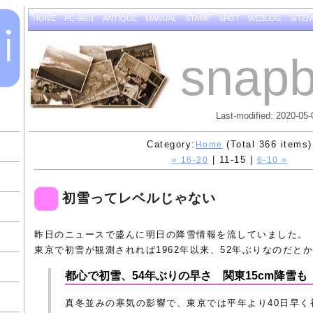
HOME
PC-9801
ANTIQUE
MANUAL
STAMP
SPOT
WEBLOG
SITE
snapb
Last-modified: 2020-05-
Category:
(Total 366 items)
Home
| 11-15 |
« 16-20
6-10 »
初雪ってレベルじゃない
昨日のニュースで盛んに明日の降雪情報を流していました。
東京で初雪が観測されれば1962年以来、52年ぶりなのだと
都心で初雪、54年ぶりの早さ 関東15cm降雪も
真冬並みの寒気の影響で、東京では平年より40日早く