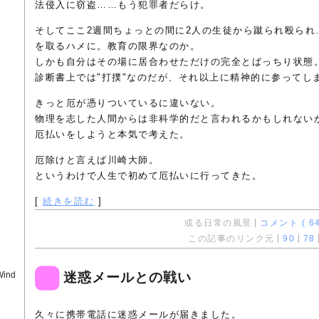
法侵入に窃盗……もう犯罪者だらけ。
そしてここ2週間ちょっとの間に2人の生徒から蹴られ殴られ
を取るハメに。教育の限界なのか。
しかも自分はその場に居合わせただけの完全とばっちり状態
診断書上では"打撲"なのだが、それ以上に精神的に参ってし
きっと厄が憑りついているに違いない。
物理を志した人間からは非科学的だと言われるかもしれない
厄払いをしようと本気で考えた。
厄除けと言えば川崎大師。
というわけで人生で初めて厄払いに行ってきた。
[
続きを読む
]
或る日常の風景
コメント ( 64
この記事のリンク元
90
78
Wind
迷惑メールとの戦い
久々に携帯電話に迷惑メールが届きました。