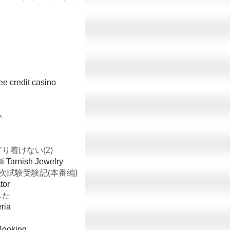
e credit casino
い
り着けない(2)
ti Tarnish Jewelry
次試験受験記(本番編)
tor
した
ria
Booking