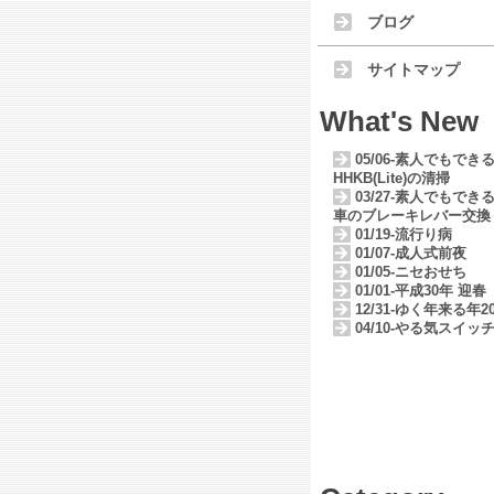
ブログ
サイトマップ
What's New
05/06-素人でもでき
HHKB(Lite)の清掃
03/27-素人でもでき
車のブレーキレバー交換
01/19-流行り病
01/07-成人式前夜
01/05-ニセおせち
01/01-平成30年 迎春
12/31-ゆく年来る年20
04/10-やる気スイッ