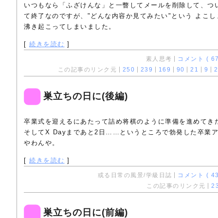
いつもなら「ふざけんな」と一瞥してメールを削除して、つ
て終了なのですが、"どんな内容か見てみたい"という よこ
沸き起こってしまいました。
[
続きを読む
]
素人思考
コメント ( 67
この記事のリンク元
250
239
169
90
21
9
2
巣立ちの日に(後編)
卒業式を迎えるにあたって詰め将棋のように準備を進めてき
そしてX Dayまであと2日……というところで勃発した卒業
やわんや。
[
続きを読む
]
或る日常の風景/学級日誌
コメント ( 43
この記事のリンク元
2
巣立ちの日に(前編)