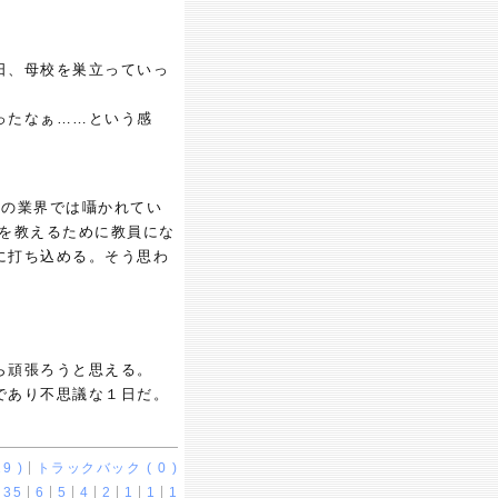
日、母校を巣立っていっ
ったなぁ……という感
この業界では囁かれてい
科を教えるために教員にな
に打ち込める。そう思わ
ら頑張ろうと思える。
であり不思議な１日だ。
9 )
トラックバック ( 0 )
35
6
5
4
2
1
1
1