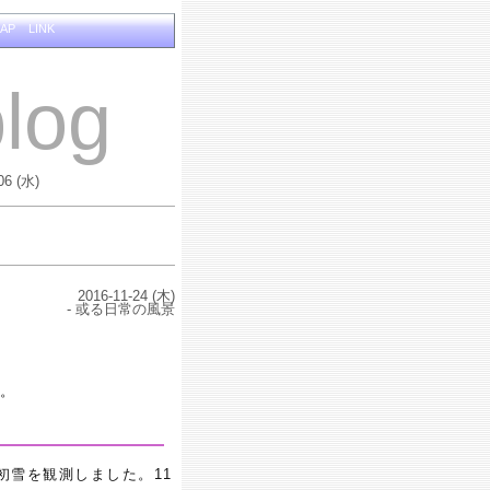
MAP
LINK
log
06 (水)
2016-11-24 (木)
- 或る日常の風景
か。
初雪を観測しました。11