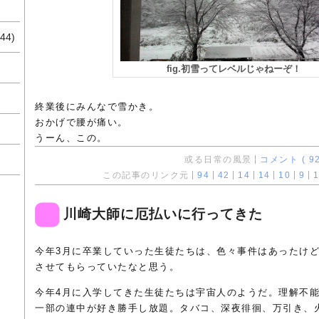
44)
fig.初雪ってレベルじゃねーぞ！
終業後にみんなで雪かき。
おかげで腰が痛い。
うーん、この。
或る日常の風景
コメント ( 92
この記事のリンク元
94
42
14
14
10
9
1
川崎大師に厄払いに行ってきた
今年3月に卒業していった生徒たちは、色々事件はあったけ
させてもらっていたなと思う。
今年4月に入学してきた生徒たちは宇宙人のようだ。理解不
一部の連中が好き勝手し放題。タバコ、深夜徘徊、万引き、