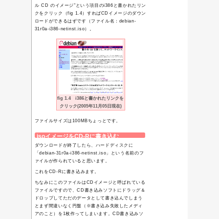
TweetsWind
navi研トップ
>
私家版マニ
サーバ構築マニュアル