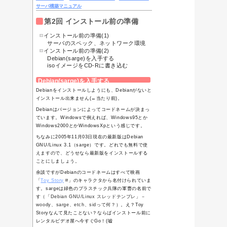
Search
このサイト内
ウェブ全
体
検索は
「緑のgoo」
を利用し
ています
Manual
TOP
Debian