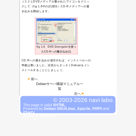
Debianはバージョンに
ています。Windowsで例
Windows2000とかWi
ちなみに2005年11月03
GNU/Linux 3.1（sa
えます
ので、どうせなら
ことにしましょう。
余談ですがDebianのコ
「
Toy Story
」のキャラ
す。sargeは緑色のプ
す（「
Debian GNU/L