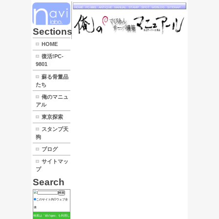
HOME
PC
LINK
Sections
HOME
復活!PC-
9801
蘇る骨董品
たち