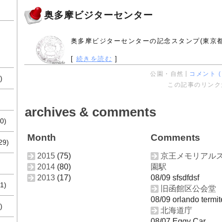
奥多摩ビジターセンター
奥多摩ビジターセンターの記念スタンプ(東京都
[
続きを読む
]
公園・自然
コメント ( 
)
この記事のリンク
archives & comments
0)
Month
Comments
29)
2015
(75)
京王メモリアル
2014
(80)
園駅
2013
(17)
08/09 sfsdfdsf
1)
旧函館区公会堂
08/09 orlando termit
)
北海道庁
08/07 Eggy Car