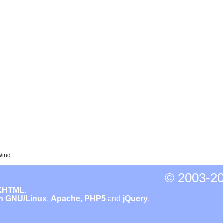
Wind
© 2003-
20
XHTML
.
n GNU/Linux
,
Apache
,
PHP5
and
jQuery
.