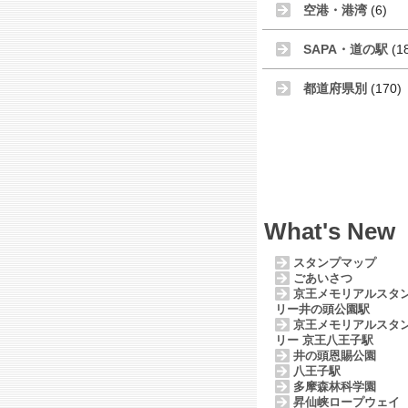
空港・港湾
(6)
SAPA・道の駅
(1
都道府県別
(170)
What's New
スタンプマップ
ごあいさつ
京王メモリアルスタ
リー井の頭公園駅
京王メモリアルスタ
リー 京王八王子駅
井の頭恩賜公園
八王子駅
多摩森林科学園
昇仙峡ロープウェイ