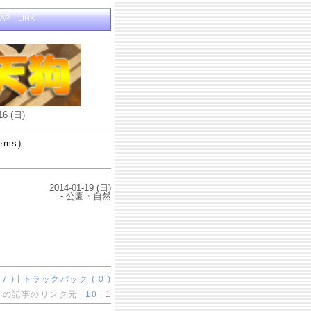
MAP
LINK
16 (日)
tems)
2014-01-19 (日)
- 公園・自然
7 )
トラックバック ( 0 )
この記事のリンク元
10
1