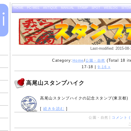
HOME
PC-9801
ANTIQUE
MANUAL
STAMP
SPOT
WEBLOG
SITE
Last-modified: 2015-08-
Category:
/
(Total 18 i
Home
公園・自然
17-18 |
9-16 »
高尾山スタンプハイク
高尾山スタンプハイクの記念スタンプ(東京都)
[
続きを読む
]
公園・自然
コメント ( 