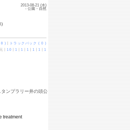
2013-08-21 (水)
- 公園・自然
)
8 )
トラックバック ( 0 )
元
10
1
1
1
1
1
1
スタンプラリー井の頭公
e treatment