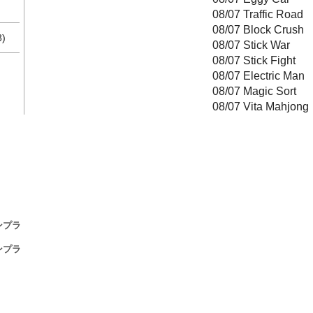
08/07 Traffic Road
08/07 Block Crush
8)
08/07 Stick War
08/07 Stick Fight
08/07 Electric Man
08/07 Magic Sort
08/07 Vita Mahjong
ンプラ
ンプラ