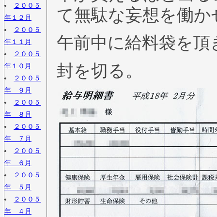
２００５
て無駄な妄想を働か
年１２月
２００５
午前中に給料袋を頂
年１１月
２００５
封を切る。
年１０月
２００５
年 ９月
２００５
年 ８月
２００５
年 ７月
２００５
年 ６月
２００５
年 ５月
２００５
年 ４月