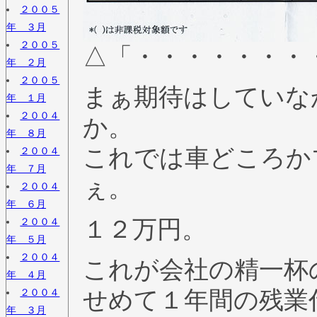
２００５
年 ３月
２００５
△「・・・・・・・
年 ２月
２００５
まぁ期待はしていな
年 １月
２００４
か。
年 ８月
これでは車どころか
２００４
年 ７月
ぇ。
２００４
年 ６月
１２万円。
２００４
年 ５月
２００４
これが会社の精一杯
年 ４月
２００４
せめて１年間の残業
年 ３月