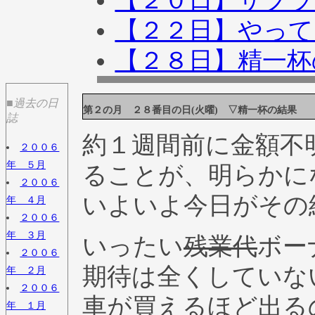
【２０日】サプラ
【２２日】やっ
【２８日】精一杯
■過去の日
第２の月 ２８番目の日(火曜) ▽精一杯の結果
誌
約１週間前に金額不
２００６
年 ５月
ることが、明らかに
２００６
いよいよ今日がその
年 ４月
２００６
年 ３月
いったい
残業代
ボー
２００６
期待は全くしていな
年 ２月
２００６
車が買えるほど出る
年 １月