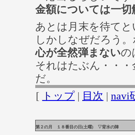
金額については一切
あとは月末を待てと
しかしなぜだろう。
心が全然弾まない
の
それはたぶん・・・
だ。
[
トップ
|
目次
|
na
第２の月 １８番目の日(土曜) ▽背水の陣