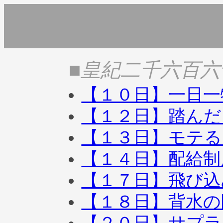
■皇紀二千六百
【１０日】一日一
【１２日】踏んだ
【１３日】モテる
【１４日】配給制
【１７日】飛び込
【１８日】背水の