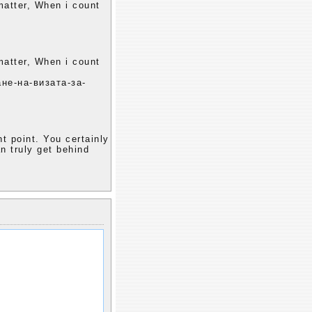
matter, When i count
matter, When i count
не-на-визата-за-
t point. You certainly
n truly get behind