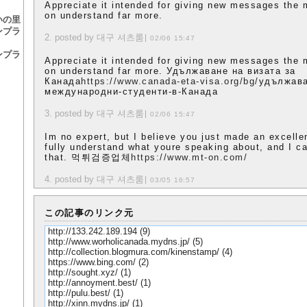
Appreciate it intended for giving new messages the 
on understand far more.
いの里
ンプラ
2. posted by 대구 셔츠룸
02/06 15:47
ンプラ
Appreciate it intended for giving new messages the 
on understand far more. Удължаване на визата за
Канада
https://www.canada-eta-visa.org/bg/
удължава
международни-студенти-в-Канада
3. posted by 대구 셔츠룸
02/06 15:47
Im no expert, but I believe you just made an excellen
fully understand what youre speaking about, and I ca
that. 먹튀검증업체
https://www.mt-on.com/
4. posted by 대구 셔츠룸
03/05 16:57
この記事のリンク元
http://133.242.189.194
(9)
http://www.worholicanada.mydns.jp/
(5)
http://collection.blogmura.com/kinenstamp/
(4)
https://www.bing.com/
(2)
http://sought.xyz/
(1)
http://annoyment.best/
(1)
http://pulu.best/
(1)
http://xinn.mydns.jp/
(1)