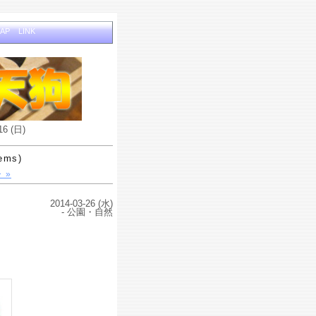
MAP
LINK
16 (日)
tems)
 »
2014-03-26 (水)
- 公園・自然