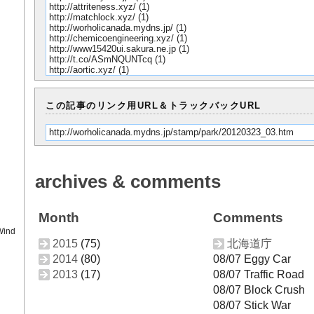
http://attriteness.xyz/
(1)
http://matchlock.xyz/
(1)
http://worholicanada.mydns.jp/
(1)
http://chemicoengineering.xyz/
(1)
http://www15420ui.sakura.ne.jp
(1)
http://t.co/ASmNQUNTcq
(1)
http://aortic.xyz/
(1)
この記事のリンク用URL＆トラックバックURL
http://worholicanada.mydns.jp/stamp/park/20120323_03.htm
archives & comments
Month
Comments
Wind
2015
(75)
北海道庁
2014
(80)
08/07 Eggy Car
2013
(17)
08/07 Traffic Road
08/07 Block Crush
08/07 Stick War