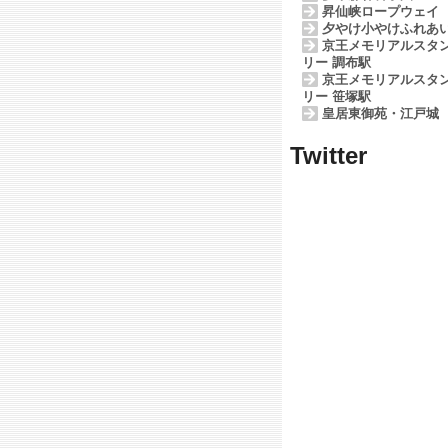
昇仙峡ロープウェイ
夕やけ小やけふれあ
京王メモリアルスタ
リー 調布駅
京王メモリアルスタ
リー 笹塚駅
皇居東御苑・江戸城
Twitter