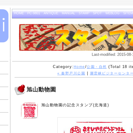
HOME
PC-9801
ANTIQUE
MANUAL
STAMP
SPOT
WEBLOG
SITE
Last-modified: 2015-08-
Category:
/
(Total 18 i
Home
公園・自然
|
« 秦野戸川公園
層雲峡ビジターセンター
旭山動物園
旭山動物園の記念スタンプ(北海道)