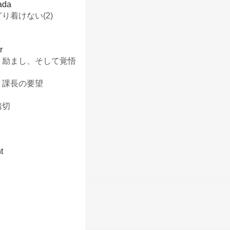
ada
り着けない(2)
り
r
】励まし、そして覚悟
】課長の要望
踏切
t