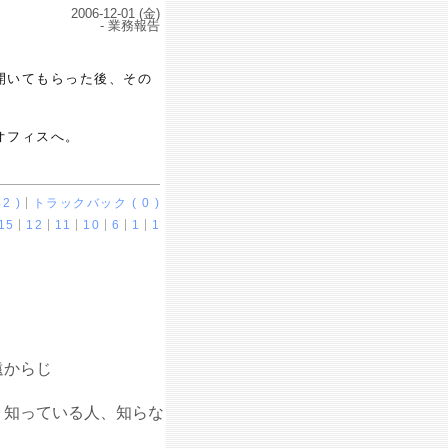
2006-12-01 (金)
- 業務報告
開いてもらった後、その
オフィスへ。
2 )
トラックバック ( 0 )
15
12
11
10
6
1
1
遠からじ
】知っている人、知らな