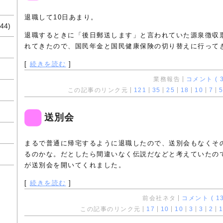
退職して10日あまり。
44)
退職するときに「後日郵送します」と言われていた源泉徴収
れてきたので、国民年金と国民健康保険の切り替えに行って
[
続きを読む
]
業務報告
コメント ( 3
この記事のリンク元
121
35
25
18
10
7
5
送別会
まるで普通に帰宅するように退職したので、送別会もなくそ
るのかな。だとしたら間違いなく伝説だなどと考えていたの
が送別会を開いてくれました。
[
続きを読む
]
前会社ネタ
コメント ( 13
この記事のリンク元
17
10
10
3
3
2
1