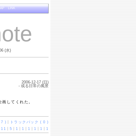
MAP
LINK
ote
06 (水)
2006-12-17 (日)
- 或る日常の風景
企画してくれた。
7 )
トラックバック ( 0 )
11
5
1
1
1
1
1
1