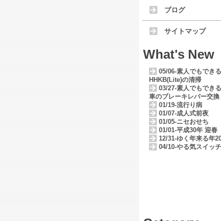
ブログ
サイトマップ
What's New
05/06-素人でもでき
HHKB(Lite)の清掃
03/27-素人でもでき
車のブレーキレバー交換
01/19-流行り病
01/07-成人式前夜
01/05-ニセおせち
01/01-平成30年 迎春
12/31-ゆく年来る年20
04/10-やる気スイッ