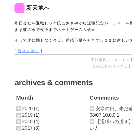
新天地へ
昨日会社を退職しＳ本氏にささやかな退職記念パーティーを
まま彼の家で夜中までネットゲーム大会ｗ
そして休む間もなく今日。睡眠不足を引きずるままに新しい
[
続きを読む
]
業務報告
コメント ( 4
この記事のリンク元
archives & comments
Month
Comments
2020
(1)
安寧の日、未だ
2019
(1)
08/07 10.0.0.1
2018
(4)
【退職への道４
2017
(3)
い人