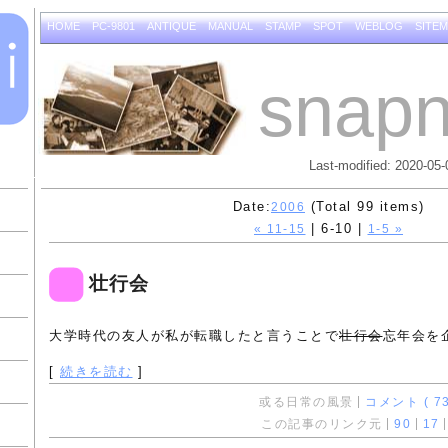
HOME
PC-9801
ANTIQUE
MANUAL
STAMP
SPOT
WEBLOG
SITE
snapn
Last-modified: 2020-05-
Date:
(Total 99 items)
2006
| 6-10 |
« 11-15
1-5 »
壮行会
大学時代の友人が私が転職したと言うことで
壮行会
忘年会を
[
続きを読む
]
或る日常の風景
コメント ( 73
この記事のリンク元
90
17