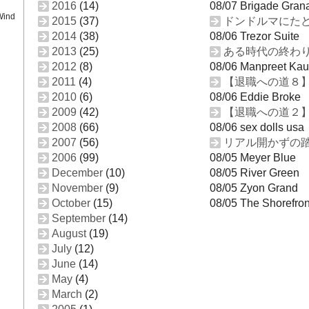
2016
(14)
08/07 Brigade Gran
Wind
2015
(37)
ドンドルマにたど
2014
(38)
08/06 Trezor Suite
2013
(25)
ある時代の終わ
2012
(8)
08/06 Manpreet Kau
2011
(4)
【退職への道８
2010
(6)
08/06 Eddie Broke
2009
(42)
【退職への道２
2008
(66)
08/06 sex dolls usa
2007
(56)
リアル開かずの
2006
(99)
08/05 Meyer Blue
December
(10)
08/05 River Green
November
(9)
08/05 Zyon Grand
October
(15)
08/05 The Shorefron
September
(14)
August
(19)
July
(12)
June
(14)
May
(4)
March
(2)