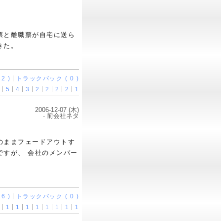
票と離職票が自宅に送ら
きた。
2 )
トラックバック ( 0 )
5
4
3
2
2
2
2
1
2006-12-07 (木)
- 前会社ネタ
のままフェードアウトす
ですが、 会社のメンバー
6 )
トラックバック ( 0 )
1
1
1
1
1
1
1
1