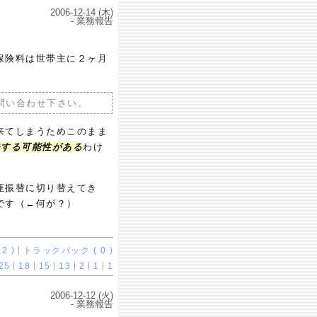
2006-12-14 (木)
- 業務報告
保険料は世帯主に２ヶ月
問い合わせ下さい。
来てしまうためこのまま
発する可能性がある
わけ
座振替に切り替えてき
です（←何が？）
2 )
トラックバック ( 0 )
25
18
15
13
2
1
1
2006-12-12 (火)
- 業務報告