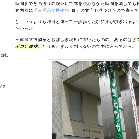
時間までその辺りの喫茶店で本を読みながら時間を潰しても
案内図に「
三重県立博物館
」の文字を見つけたので寄って
と、いうよりも昨日と違って一歩歩くたびに汗が噴き出るよ
たかった。
三重県立博物館とおぼしき場所に着いたものの、あるのは
と
る
ボロい建物。
とりあえずよく判らないので中に入ってみる。
る自転
17
チ