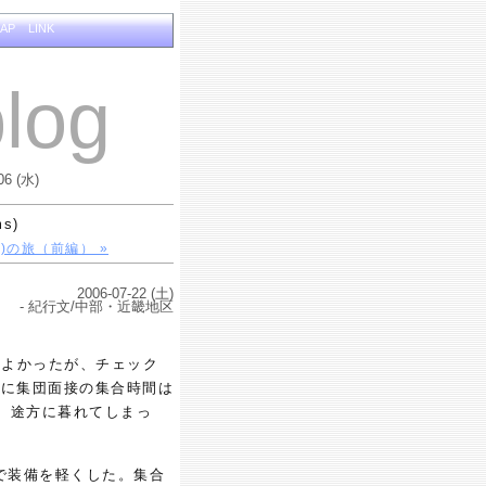
MAP
LINK
log
06 (水)
ms)
)の旅（前編） »
2006-07-22 (土)
- 紀行文/中部・近畿地区
はよかったが、チェック
みに集団面接の集合時間は
。途方に暮れてしまっ
で装備を軽くした。集合