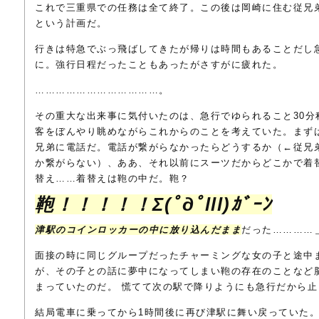
これで三重県での任務は全て終了。この後は岡崎に住む従兄
という計画だ。
行きは特急でぶっ飛ばしてきたが帰りは時間もあることだし
に。強行日程だったこともあったがさすがに疲れた。
………………………………。
その重大な出来事に気付いたのは、急行でゆられること30分
客をぼんやり眺めながらこれからのことを考えていた。まず
兄弟に電話だ。電話が繋がらなかったらどうするか（←従兄
か繋がらない）、ああ、それ以前にスーツだからどこかで着
替え……着替えは鞄の中だ。鞄？
鞄！！！！！Σ(ﾟдﾟlll)ｶﾞｰﾝ
津駅のコインロッカーの中に放り込んだまま
だった…………＿
面接の時に同じグループだったチャーミングな女の子と途中
が、その子との話に夢中になってしまい鞄の存在のことなど
まっていたのだ。 慌てて次の駅で降りようにも急行だから止ま
結局電車に乗ってから1時間後に再び津駅に舞い戻っていた