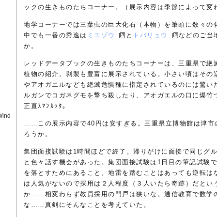
ックの生きものたちコーナー。（展示内容は季節によって変
地学コーナーでは三葉虫の巨大化石（本物）を筆頭に数々の
中でも一番の秀逸は
ミエゾウ
と
トバリュウ
などのご当
か。
レッドデータブックの生きものたちコーナーは、三重県で絶
植物の紹介。剥製も豊富に展示されている。小さい頃はその
やアオガエルなども絶滅危惧種に指定されているのには驚い
ルガンでコガネグモを撃ち殺したり、アオガエルの口に爆竹
正直ｽﾏﾝｶｯﾀ。
Wind
……この展示内容で40円は安すぎる。三重県立博物館は津市
ろうか。
集団面接試験は1時間ほどで終了。帰りがけに面接で同じグ
と色々話す機会があった。集団面接試験は1日目の筆記試験
を落とすためにあること。地雷を踏むことはあっても逆転は
は人気がないので採用は２人程度（３人いたら奇跡）だとい
か……相変わらず教員採用の門戸は狭いな。通信教育で数学
な……真剣にそんなことを考えていた。