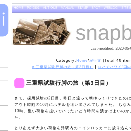
HOME
PC-9801
ANTIQUE
MANUAL
STAMP
SPOT
WEBLOG
SITE
snapb
Last-modified: 2020-05-
Category:
/
(Total 40 ite
Home
紀行文
|
« 三重県試験行脚の旅（第2日目）
ロハでハワイ(国内
三重県試験行脚の旅（第3日目）
さて、採用試験の2日目。昨日と違って朝ゆっくりできたの
アウト時刻の10時にホテルを追い出されてしまった。 ちな
13時。重い荷物を担いでいったいどう時間を潰せばよいのか
た。
とりあえず大きい荷物を津駅内のコインロッカーに放り込ん