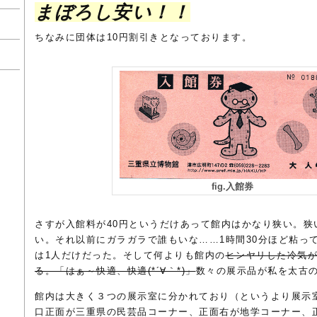
まぼろし安い！！
ちなみに団体は10円割引きとなっております。
fig.入館券
さすが入館料が40円というだけあって館内はかなり狭い。狭
い。それ以前にガラガラで誰もいな……1時間30分ほど粘っ
は1人だけだった。そして何よりも館内の
ヒンヤリした冷気
る。「はぁ～快適、快適(*´∀｀*)」
数々の展示品が私を太古
館内は大きく３つの展示室に分かれており（というより展示
口正面が三重県の民芸品コーナー、正面右が地学コーナー、