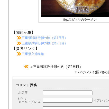
fig.スガキヤのラーメン
【関連記事】
三重県試験行脚の旅（第1日目）
三重県試験行脚の旅（第2日目）
【参考リンク】
三重県立博物館
« 三重県試験行脚の旅（第2日目）
ロハでハワイ(国内)の
コメント投稿
お名前
URL /
(オプション
メールアドレス