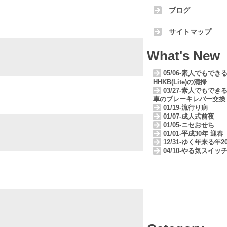
ブログ
サイトマップ
What's New
05/06-素人でもでき
HHKB(Lite)の清掃
03/27-素人でもでき
車のブレーキレバー交換
01/19-流行り病
01/07-成人式前夜
01/05-ニセおせち
01/01-平成30年 迎春
12/31-ゆく年来る年20
04/10-やる気スイッ