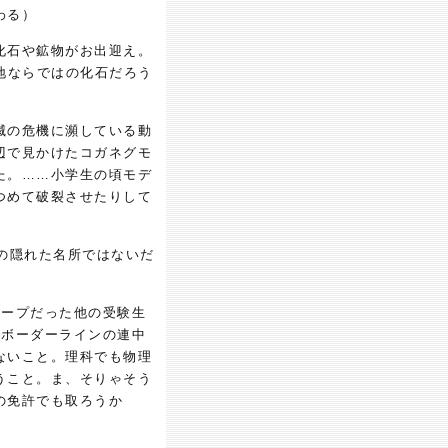
わる）
化石や鉱物がお出迎え。
地ならではの化石だろう
滅の危機に瀕している動
辺で見かけたコガネグモ
た。……小学生の頃モデ
つめて破裂させたりして
の隠れた名所ではないだ
ループだった他の受験生
でボーダーラインの連中
ないこと。理科でも物理
うこと。ま、そりゃそう
の免許でも取ろうか