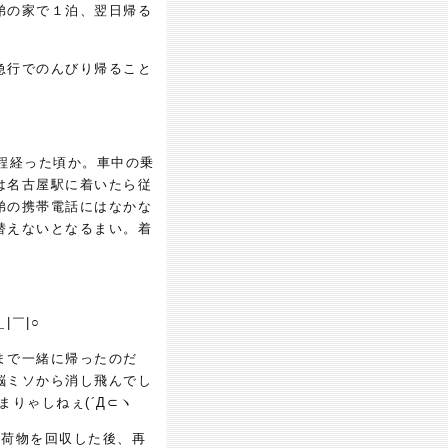
弟の家で１泊、翌日帰る
急行でのんびり帰ること
程経った頃か。車中の乗
は名古屋駅に着いたら従
弟の携帯電話にはなかな
替えないとなるまい。着
|￣|○
まで一緒に帰ったのだ
脳ミソから消し飛んでし
りゃしねぇ(´Д⊂ヽ
。荷物を回収した後、再