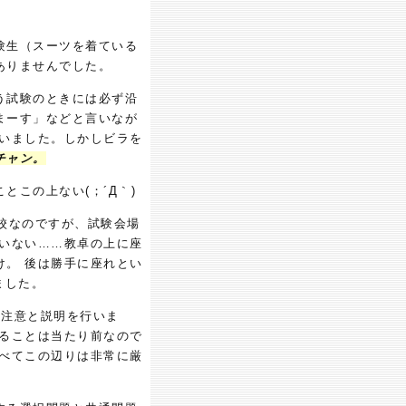
験生（スーツを着ている
ありませんでした。
う試験のときには必ず沿
まーす」などと言いなが
定いました。しかしビラを
チャン。
この上ない(；´Д｀)
校なのですが、試験会場
ていない……教卓の上に座
け。 後は勝手に座れとい
ました。
の注意と説明を行いま
切ることは当たり前なので
比べてこの辺りは非常に厳