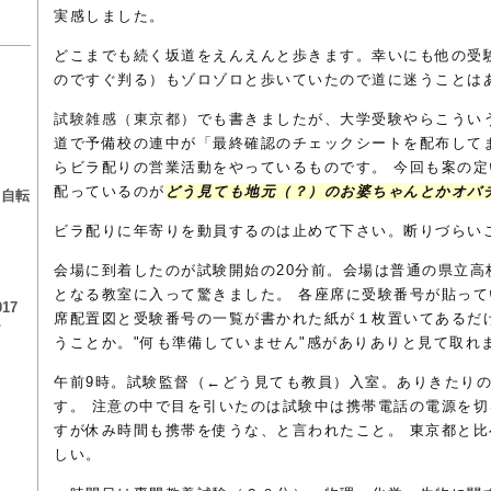
実感しました。
どこまでも続く坂道をえんえんと歩きます。幸いにも他の受
のですぐ判る）もゾロゾロと歩いていたので道に迷うことは
試験雑感（東京都）
でも書きましたが、大学受験やらこうい
道で予備校の連中が「最終確認のチェックシートを配布して
る
らビラ配りの営業活動をやっているものです。 今回も案の
配っているのが
どう見ても地元（？）のお婆ちゃんとかオバ
る自転
ビラ配りに年寄りを動員するのは止めて下さい。断りづらいこと
会場に到着したのが試験開始の20分前。会場は普通の県立高
となる教室に入って驚きました。 各座席に受験番号が貼っ
17
席配置図と受験番号の一覧が書かれた紙が１枚置いてあるだ
チ
うことか。"何も準備していません"感がありありと見て取れ
午前9時。試験監督（←どう見ても教員）入室。ありきたり
す。 注意の中で目を引いたのは試験中は携帯電話の電源を
すが休み時間も携帯を使うな、と言われたこと。 東京都と
しい。