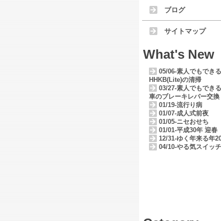
ブログ
サイトマップ
What's New
05/06-素人でもでき
HHKB(Lite)の清掃
03/27-素人でもでき
車のブレーキレバー交換
01/19-流行り病
01/07-成人式前夜
01/05-ニセおせち
01/01-平成30年 迎春
12/31-ゆく年来る年20
04/10-やる気スイッ