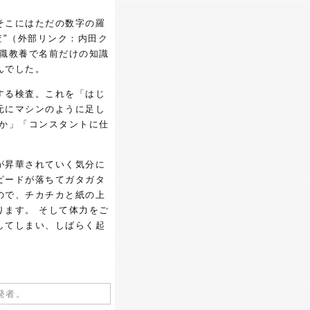
そこにはただの数字の羅
査"（外部リンク：
内田ク
教職教養で名前だけの知識
んでした。
する検査。これを「はじ
元にマシンのように足し
るか」「コンスタントに仕
が昇華されていく気分に
ピードが落ちてガタガタ
ので、チカチカと紙の上
ります。 そして体力をご
してしまい、しばらく起
発者。