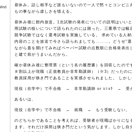
昼休み。話し相手など誰もいないので一人で黙々とコンビニ
Wind
もの事ながら虚しさを憶える。
昼休み後に館内放送。1次試験の発表についての説明はいい
用試験の狙いについて語られたのには困った。三重県では幅
競争試験ではなく選考試験を実施している。 求めている人
内容のことを放送で今さら語られましても………。どうせ"選
ながら蓋を開けてみればペーパー試験の点数順に合格発表出
と建て前がうまいんだから。
確か昼休み後に整理票（という名の履歴書）を回収したので
８割以上が現職（正規教員か非常勤講師）（※3）だったの
教員採用が狭き門であることを実感させられました。 しかし
現役（在学中）で不合格 → 非常勤講師 or ﾑｼｮｸ → 
あるいは、
現役（在学中）で不合格 → 就職 → もう受験しない。
のどちらかであることを考えれば、受験者が現職ばかりにな
ます。それだけ採用は狭き門だという気がします。しかし自