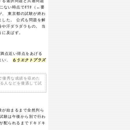
する選択問題と共通問題
にない時点でｵﾜﾀ（←要
が、 東京都の試験が終わ
ました。 公式も問題を解
冷や汗ダラダラもの。 当
うに及ばず。
で満点近い得点をあげる
まい、
もうエクトプラズ
で優秀な成績を収めた
る人などを優遇して試
験が始まるまで全然判ら
養試験は午後から別で行わ
題が配られるまでドキドキ