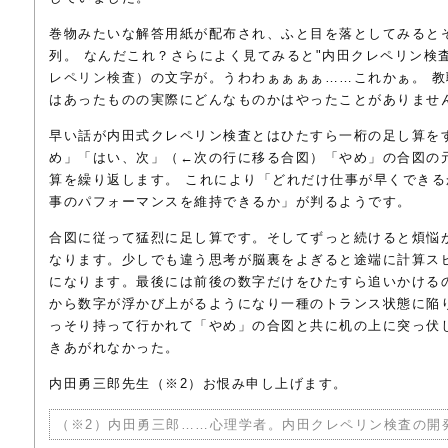
巻物みたいな解答用紙が配布され、ふと目を落としてみると
列。 なんだこれ？さらによく見てみると"内田クレペリン検
レペリン検査
）の文字が。うわわぁぁぁぁ……これかぁ。 
はあったものの実際にどんなものかはやったことがありませ
早い話が内田式クレペリン検査とはひたすら一桁の足し算を
め」「はい、次」（←次の行に移る合図）「やめ」の合図の
算を繰り返します。 これにより「どれだけ仕事が早くでき
事のパフォーマンスを維持できるか」が判るようです。
合図に従って猛烈に足し算です。そしてずっと続けると煩悩
なります。少しでも違う思考が脳裏をよぎると途端に計算ス
になります。最後には前後の数字だけをひたすら追いかける
から数字が浮かび上がるようになり一種のトランス状態に陥
っそり持って行かれて「やめ」の合図と共に机の上に突っ伏
きあがれなかった。
内田勇三郎先生（※2）お恨み申し上げます。
（※2）内田勇三郎……心理学者。内田クレペリン検査の開