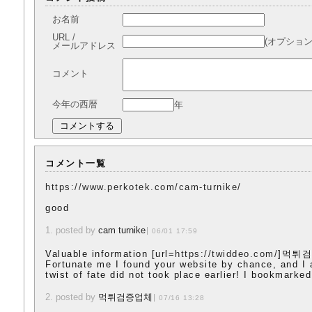
お名前
URL /
(オプション
メールアドレス
コメント
今年の西暦
年
コメント一覧
https://www.perkotek.com/cam-turnike/
good
1. posted by
cam turnike
06/01 17:59
Valuable information [url=
https://twiddeo.com/
]먹튀검증
Fortunate me I found your website by chance, and I 
twist of fate did not took place earlier! I bookmarked 
2. posted by
먹튀검증업체
07/16 13:28