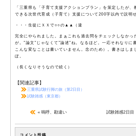
「三重県も「子育て支援アクションプラン」を策定したが、
できる次世代育成（子育て）支援について200字以内で説明
・・・生徒にＸＸで○○の▲▲（違
完全にやられました。まぁこれも過去問をチェックしなかっ
が。"論文"じゃなくて"論述"ね。なるほど。一応それなりに
こんな変なことは書いていません。念のため）。書きはしま
ぽ。
（長くなりそうなので続く）
【関連記事】
三重県試験行脚の旅（第2日目）
試験雑感（東京都）
« 嗚呼、勘違い
試験雑感2日目
コメント投稿