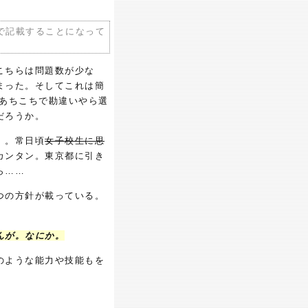
で記載することになって
こちらは問題数が少な
まった。そしてこれは簡
とあちこちで勘違いやら選
だろうか。
）。常日頃
女子校生に思
カンタン。東京都に引き
ら……
つの方針が載っている。
んが。なにか。
のような能力や技能もを