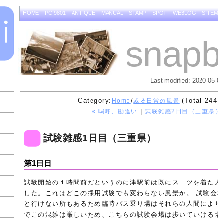
HOME
PC-9801
ANTIQUE
MANUAL
STAMP
SPOT
WEBLOG
SITE
snapb
Last-modified: 2020-05-
Category:
/
(Total 244
Home
或る日常の風景
|
« 嗚呼、勘違い
試験雑感2日目（三重県）
試験雑感1日目（三重県）
第1日目
試験開始の１時間前だというのに津駅前は既にスーツを着た
した。これはどこの採用試験でも変わらない風景か。 試験
と行けない所もあるため臨時バス乗り場はそれらの人間によ
でこの混雑は厳しいため、こちらの試験会場は歩いていける