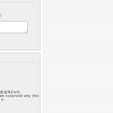
)
업체[/url]..
am surprised why this
it.