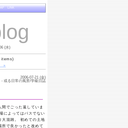
MAP
LINK
log
06 (水)
 items)
 »
2006-07-21 (金)
- 或る日常の風景/学級日誌
人間でごった返していま
会場によってはバスでない
り大混雑。 初めての土地
場所で良かったと改めて