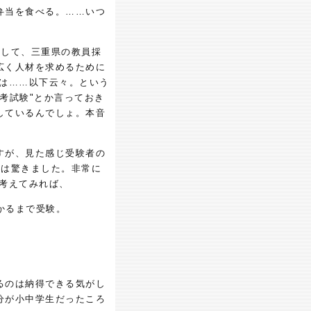
弁当を食べる。……いつ
として、三重県の教員採
広く人材を求めるために
材は……以下云々。という
考試験"とか言っておき
しているんでしょ。本音
すが、見た感じ受験者の
には驚きました。非常に
考えてみれば、
受かるまで受験。
るのは納得できる気がし
分が小中学生だったころ