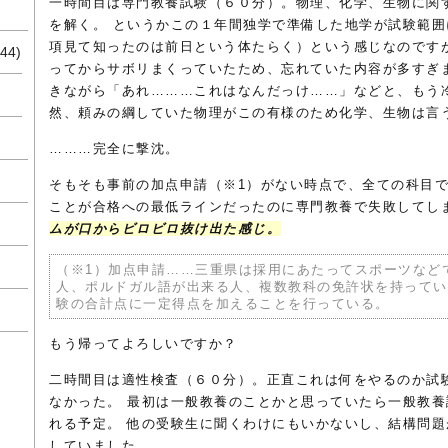
一時間目は専門教養試験（６０分）。物理、化学、生物に関
を解く。 というかこの１年間独学で準備した地学が試験範囲
項見て知ったのは前日という体たらく）という感じなのです
44)
ってからサボリまくっていたため、忘れていた内容が多すぎ
きながら「あれ………これはなんだっけ……」などと、もう
然、頼みの綱していた物理がこの有様のため化学、生物は言
………完全に撃沈。
そもそも事前の加点申請（※1）がない時点で、全ての科目
ことが合格への最低ラインだったのに専門教養で失敗してし
ムが口からビロビロ抜け出た感じ。
（※1）加点申請……三重県は採用にあたってスポーツなど
人、ポルドガル語が出来る人、複数教科の免許状を持ってい
験の合計点に一定得点を加えることを行っている。
もう帰ってよろしいですか？
二時間目は適性検査（６０分）。正直これは何をやるのか試
なかった。 最初は一般教養のことかと思っていたら一般教
れる予定。 他の受験生に聞くわけにもいかないし、結構問
していました。