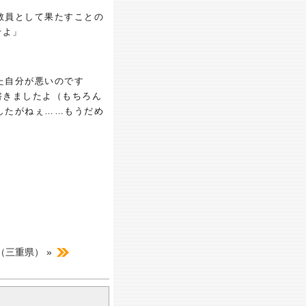
教員として果たすことの
せよ」
た自分が悪いのです
書きましたよ（もちろん
したがねぇ……もうだめ
（三重県） »