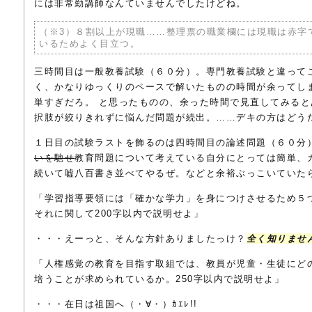
には非常勤講師なんていませんでしたけどね。
（※3）８割以上が現職……整理票の職業欄には現職は赤字
いるためよく目立つ。
三時間目は一般教養試験（６０分）。専門教養試験と違って
く、かなりゆっくりのペースで解いたものの時間が余ってし
単すぎだろ。 と思ったものの、余った時間で見直してみる
択肢が絞りきれずに悩んだ問題が続出。……デキの方はどう
１日目の試験ラストを飾るのは四時間目の論述問題（６０分
いを馳せ
教育問題について考えている自分にとっては簡単、
続いて嘘八百書き並べてやるぜ。などと余裕ぶっこいていた
「学習指導要領には「確かな学力」を身につけさせるため５
それに関して200字以内で説明せよ」
・・・えーっと、そんな方針ありましたっけ？
全く知りませ
「人権感覚の教育を目指す取組では、教員が児童・生徒にど
培うことが求められているか。250字以内で説明せよ」
・・・在日は祖国へ（・∀・）ｶｴﾚ!!