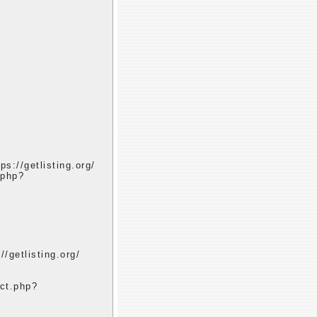
/
s://getlisting.org/
.php?
/getlisting.org/
ect.php?