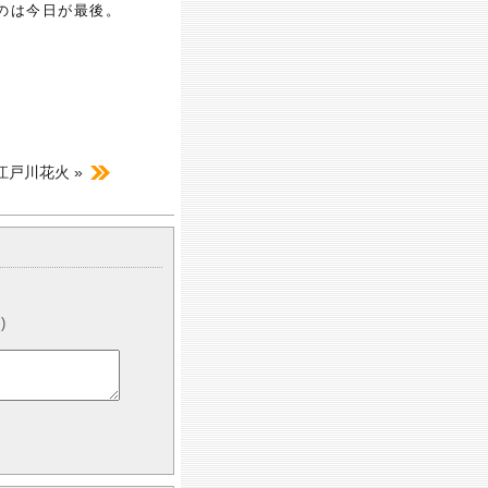
のは今日が最後。
江戸川花火 »
)