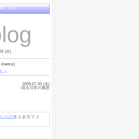
MAP
LINK
log
06 (水)
 items)
 »
2009-07-30 (木)
- 或る日常の風景
らの記事
を参照下さ