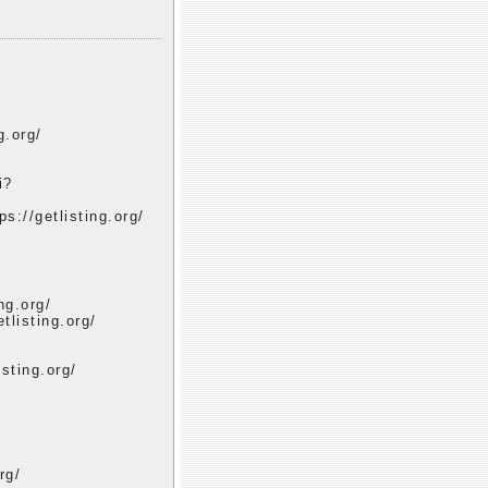
g.org/
i?
s://getlisting.org/
ng.org/
tlisting.org/
sting.org/
rg/