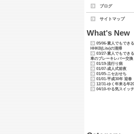
ブログ
サイトマップ
What's New
05/06-素人でもでき
HHKB(Lite)の清掃
03/27-素人でもでき
車のブレーキレバー交換
01/19-流行り病
01/07-成人式前夜
01/05-ニセおせち
01/01-平成30年 迎春
12/31-ゆく年来る年20
04/10-やる気スイッ