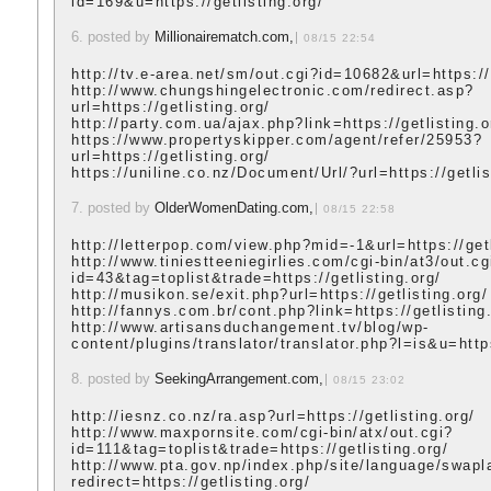
id=169&u=https://getlisting.org/
6. posted by
Millionairematch.com,
08/15 22:54
http://tv.e-area.net/sm/out.cgi?id=10682&url=https://
http://www.chungshingelectronic.com/redirect.asp?
url=https://getlisting.org/
http://party.com.ua/ajax.php?link=https://getlisting.o
https://www.propertyskipper.com/agent/refer/25953?
url=https://getlisting.org/
https://uniline.co.nz/Document/Url/?url=https://getlis
7. posted by
OlderWomenDating.com,
08/15 22:58
http://letterpop.com/view.php?mid=-1&url=https://getl
http://www.tiniestteeniegirlies.com/cgi-bin/at3/out.cg
id=43&tag=toplist&trade=https://getlisting.org/
http://musikon.se/exit.php?url=https://getlisting.org/
http://fannys.com.br/cont.php?link=https://getlisting
http://www.artisansduchangement.tv/blog/wp-
content/plugins/translator/translator.php?l=is&u=https
8. posted by
SeekingArrangement.com,
08/15 23:02
http://iesnz.co.nz/ra.asp?url=https://getlisting.org/
http://www.maxpornsite.com/cgi-bin/atx/out.cgi?
id=111&tag=toplist&trade=https://getlisting.org/
http://www.pta.gov.np/index.php/site/language/swapl
redirect=https://getlisting.org/