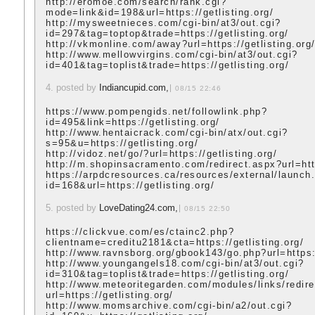
http://eromoe.com/search/rank.cgi?
mode=link&id=198&url=https://getlisting.org/
http://mysweetnieces.com/cgi-bin/at3/out.cgi?
id=297&tag=toptop&trade=https://getlisting.org/
http://vkmonline.com/away?url=https://getlisting.org
http://www.mellowvirgins.com/cgi-bin/at3/out.cgi?
id=401&tag=toplist&trade=https://getlisting.org/
4. posted by
Indiancupid.com,
08/15 22:46
https://www.pompengids.net/followlink.php?
id=495&link=https://getlisting.org/
http://www.hentaicrack.com/cgi-bin/atx/out.cgi?
s=95&u=https://getlisting.org/
http://vidoz.net/go/?url=https://getlisting.org/
http://m.shopinsacramento.com/redirect.aspx?url=http
https://arpdcresources.ca/resources/external/launch
id=168&url=https://getlisting.org/
5. posted by
LoveDating24.com,
08/15 22:50
https://clickvue.com/es/ctainc2.php?
clientname=creditu2181&cta=https://getlisting.org/
http://www.ravnsborg.org/gbook143/go.php?url=https:/
http://www.youngangels18.com/cgi-bin/at3/out.cgi?
id=310&tag=toplist&trade=https://getlisting.org/
http://www.meteoritegarden.com/modules/links/redir
url=https://getlisting.org/
http://www.momsarchive.com/cgi-bin/a2/out.cgi?