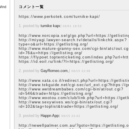
コメント一覧
Wind
https://www.perkotek.com/turnike-kapi/
1. posted by
turnike kapı
06/01 16:53
http://www.norcopia.se/g/go.php?url=https://getlistin
http://miyagi.lawyer-search.tv/details/linkchk.aspx?
type=o&url=https://getlisting.org/
http://www.mature-granny-sex.com/cgi-bin/atc/out.cg
id=76&u=https://getlisting.org/
https://flypoet.toptenticketing.com/index.php?url=http
https://id.eoil.ru/link/?l=https://getlisting.org/
2. posted by
GayRomeo.com,
08/15 22:38
http://www.xata.co.il/redirect.php?url=https://getlisti
http://www.tekguide.net/cgi-sec/url_ext.cgi?https://ge
http://www.wetdreambabes.com/cgi-bin/at/out.cgi?
id=546&trade=https://getlisting.org/
http://www.wootou.com/club/link.php?url=https://getli
http://www.sexywives.ws/cgi-bin/atx/out.cgi?
id=102&tag=toplist&trade=https://getlisting.org/
3. posted by
Happn App
08/15 22:42
http://newellpalmer.com.au/?goto=https://getlisting.o