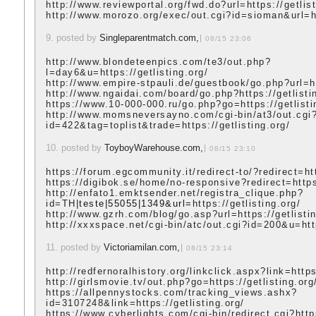
http://www.reviewportal.org/fwd.do?url=https://getlist
http://www.morozo.org/exec/out.cgi?id=sioman&url=htt
9. posted by
Singleparentmatch.com,
08/15 23:06
http://www.blondeteenpics.com/te3/out.php?
l=day6&u=https://getlisting.org/
http://www.empire-stpauli.de/guestbook/go.php?url=htt
http://www.ngaidai.com/board/go.php?https://getlisti
https://www.10-000-000.ru/go.php?go=https://getlisti
http://www.momsneversayno.com/cgi-bin/at3/out.cgi
id=422&tag=toplist&trade=https://getlisting.org/
10. posted by
ToyboyWarehouse.com,
08/15 23:10
https://forum.egcommunity.it/redirect-to/?redirect=htt
https://digibok.se/home/no-responsive?redirect=https:
http://enfato1.emktsender.net/registra_clique.php?
id=TH
|teste|55055|1349&url=
https://getlisting.org/
http://www.gzrh.com/blog/go.asp?url=https://getlistin
http://xxxspace.net/cgi-bin/atc/out.cgi?id=200&u=http
11. posted by
Victoriamilan.com,
08/15 23:14
http://redfernoralhistory.org/linkclick.aspx?link=https
http://girlsmovie.tv/out.php?go=https://getlisting.org
https://allpennystocks.com/tracking_views.ashx?
id=3107248&link=https://getlisting.org/
https://www.cyberlights.com/cgi-bin/redirect.cgi?https